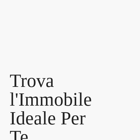
Trova
l'Immobile
Ideale Per
Te