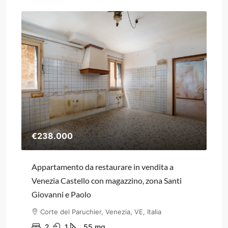
€238.000
€4
Appartamento da restaurare in vendita a
Tri
Venezia Castello con magazzino, zona Santi
Co
Giovanni e Paolo
Corte del Paruchier, Venezia, VE, Italia
AP
2
1
55
mq