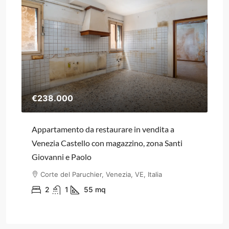
€238.000
€4
Appartamento da restaurare in vendita a
Tri
Venezia Castello con magazzino, zona Santi
Co
Giovanni e Paolo
Corte del Paruchier, Venezia, VE, Italia
AP
2
1
55
mq