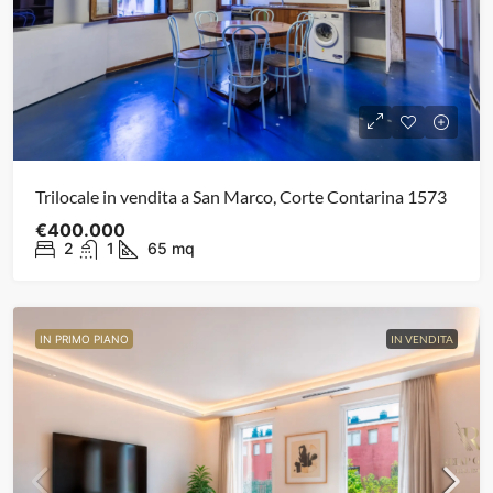
Trilocale in vendita a San Marco, Corte Contarina 1573
€400.000
2
1
65
mq
IN PRIMO PIANO
IN VENDITA